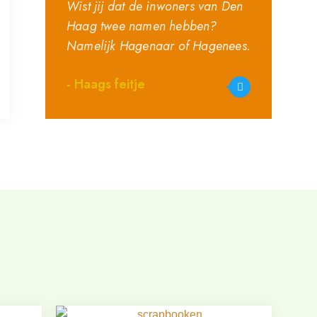
Wist jij dat de inwoners van Den
Haag twee namen hebben?
Namelijk Hagenaar of Hagenees.
- Haags feitje