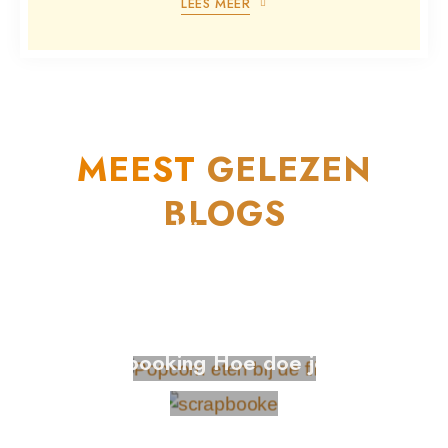
LEES MEER
MEEST
GELEZEN
BLOGS
Wat te doen bij een verstopt riool in
Rotterdam?
Beste plekken om te vissen in
Europa
Geen idee welke films je moet
kijken? Hier zijn een paar tips!
Scrapbooking Hoe doe je dat?